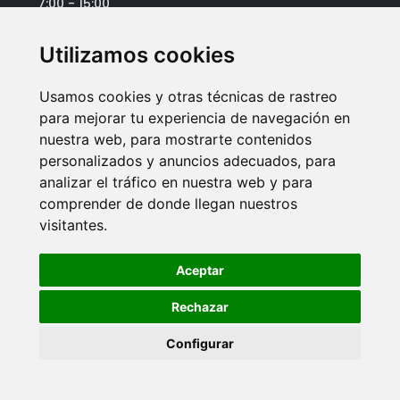
7:00 - 15:00
Dirección
Utilizamos cookies
Batimat Española S.L.
Avda José Ortega y Gasset, 309
Usamos cookies y otras técnicas de rastreo
Polígono San Luis
para mejorar tu experiencia de navegación en
29006 Málaga
nuestra web, para mostrarte contenidos
personalizados y anuncios adecuados, para
analizar el tráfico en nuestra web y para
comprender de donde llegan nuestros
visitantes.
Aceptar
© Copyright 2023-2026. Web realizada por
VisionClick
®
|
Aviso legal
|
Política de privacidad
|
Política de cookies
Rechazar
Configurar
Cookies