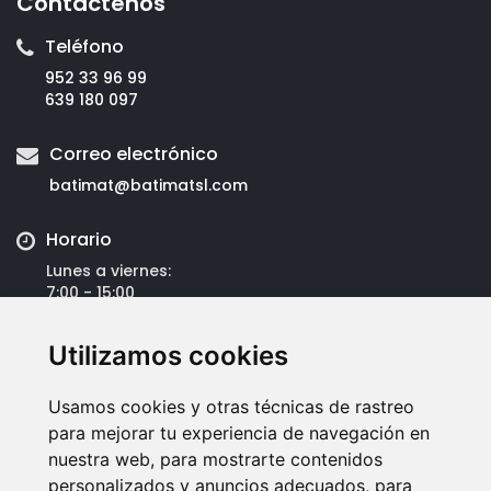
Contáctenos
Teléfono
952 33 96 99
639 180 097
Correo electrónico
batimat@
batimatsl.com
Horario
Lunes a viernes:
7:00 - 15:00
Dirección
Utilizamos cookies
Batimat Española S.L.
Avda José Ortega y Gasset, 309
Usamos cookies y otras técnicas de rastreo
Polígono San Luis
para mejorar tu experiencia de navegación en
29006 Málaga
nuestra web, para mostrarte contenidos
personalizados y anuncios adecuados, para