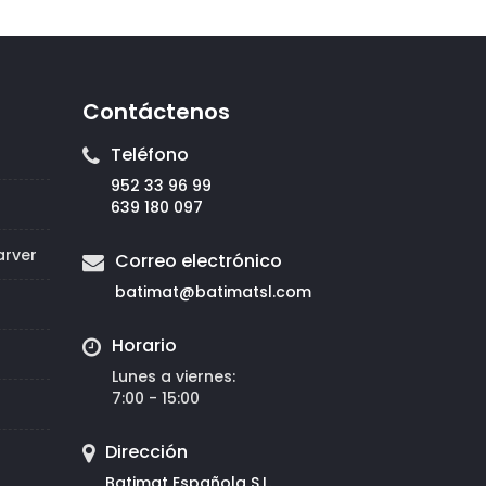
Contáctenos
Teléfono
952 33 96 99
639 180 097
arver
Correo electrónico
batimat@
batimatsl.com
Horario
Lunes a viernes:
7:00 - 15:00
Dirección
Batimat Española S.L.